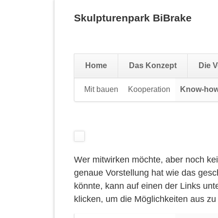
Skulpturenpark BiBrake
Home
Das Konzept
Die V
Navigation
Mit bauen
Kooperation
Know-ho
überspringen
Wer mitwirken möchte, aber noch ke
genaue Vorstellung hat wie das ges
könnte, kann auf einen der Links unt
klicken, um die Möglichkeiten aus zu 