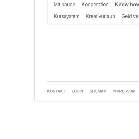
Mit bauen
Kooperation
Know-ho
Kurssystem
Kreativurlaub
Geld ve
NAVIGATION
KONTAKT
LOGIN
SITEMAP
IMPRESSUM
ÜBERSPRINGEN