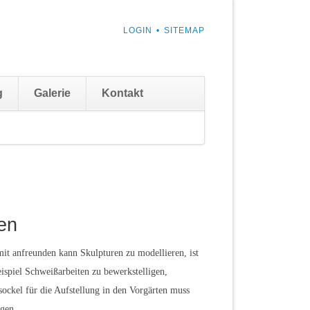
NAVIGATION
LOGIN
SITEMAP
ÜBERSPRINGEN
Navigation
g
Galerie
Kontakt
überspringen
gen
en
amit anfreunden kann Skulpturen zu modellieren, ist
spiel Schweißarbeiten zu bewerkstelligen,
sockel für die Aufstellung in den Vorgärten muss
igen.