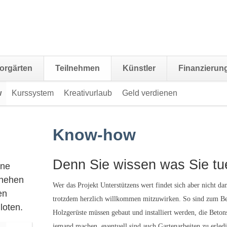
orgärten
Teilnehmen
Künstler
Finanzierun
w
Kurssystem
Kreativurlaub
Geld verdienen
Navigation
übersprin
Know-how
Denn Sie wissen was Sie tu
ine
chehen
Wer das Projekt Unterstützens wert findet sich aber nicht d
en
trotzdem herzlich willkommen mitzuwirken. So sind zum Bei
loten.
Holzgerüste müssen gebaut und installiert werden, die Beton
jemand machen, eventuell sind auch Gartenarbeiten zu erled