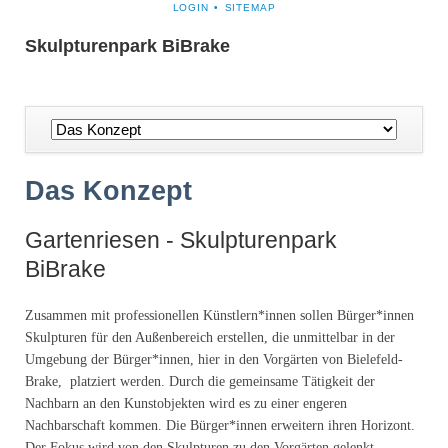
NAVIGATION
LOGIN
SITEMAP
ÜBERSPRINGEN
Skulpturenpark BiBrake
Navigation
überspringen
Das Konzept
Gartenriesen - Skulpturenpark
BiBrake
Zusammen mit professionellen Künstlern*innen sollen Bürger*innen
Skulpturen für den Außenbereich erstellen, die unmittelbar in der
Umgebung der Bürger*innen, hier in den Vorgärten von Bielefeld-
Brake, platziert werden. Durch die gemeinsame Tätigkeit der
Nachbarn an den Kunstobjekten wird es zu einer engeren
Nachbarschaft kommen. Die Bürger*innen erweitern ihren Horizont.
Der Fokus wird von den Skulpturen zu den Vorgärten gelenkt,