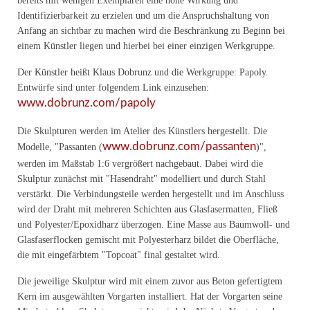
bereits mit wenigen Exemplaren eine hohe Wirkung und
Identifizierbarkeit zu erzielen und um die Anspruchshaltung von
Anfang an sichtbar zu machen wird die Beschränkung zu Beginn bei
einem Künstler liegen und hierbei bei einer einzigen Werkgruppe.
Der Künstler heißt Klaus Dobrunz und die Werkgruppe: Papoly.
Entwürfe sind unter folgendem Link einzusehen:
www.dobrunz.com/papoly
Die Skulpturen werden im Atelier des Künstlers hergestellt. Die
www.dobrunz.com/passanten
Modelle, "Passanten (
)",
werden im Maßstab 1:6 vergrößert nachgebaut. Dabei wird die
Skulptur zunächst mit "Hasendraht" modelliert und durch Stahl
verstärkt. Die Verbindungsteile werden hergestellt und im Anschluss
wird der Draht mit mehreren Schichten aus Glasfasermatten, Fließ
und Polyester/Epoxidharz überzogen. Eine Masse aus Baumwoll- und
Glasfaserflocken gemischt mit Polyesterharz bildet die Oberfläche,
die mit eingefärbtem "Topcoat" final gestaltet wird.
Die jeweilige Skulptur wird mit einem zuvor aus Beton gefertigtem
Kern im ausgewählten Vorgarten installiert. Hat der Vorgarten seine